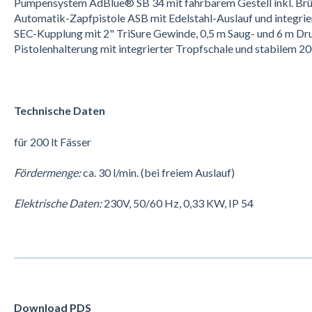
Pumpensystem AdBlue® SB 34 mit fahrbarem Gestell inkl. Brüc
Automatik-Zapfpistole ASB mit Edelstahl-Auslauf und integrie
SEC-Kupplung mit 2" TriSure Gewinde, 0,5 m Saug- und 6 m Dr
Pistolenhalterung mit integrierter Tropfschale und stabilem 2
Technische Daten
für 200 lt Fässer
Fördermenge:
ca. 30 l/min. (bei freiem Auslauf)
Elektrische Daten:
230V, 50/60 Hz, 0,33 KW, IP 54
Download PDS