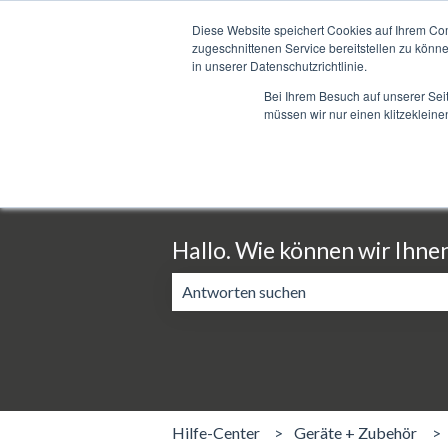
Deutsch
Untermenü für Übersetzungen anzeigen
Diese Website speichert Cookies auf Ihrem Co
zugeschnittenen Service bereitstellen zu könn
in unserer Datenschutzrichtlinie.
Bei Ihrem Besuch auf unserer Sei
müssen wir nur einen klitzekleine
Hallo. Wie können wir Ihne
Es gibt keine Vorschläge, da das Suchf
Hilfe-Center
Geräte + Zubehör