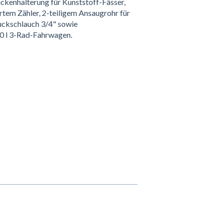
kenhalterung für Kunststoff-Fässer,
rtem Zähler, 2-teiligem Ansaugrohr für
uckschlauch 3/4" sowie
00 l 3-Rad-Fahrwagen.