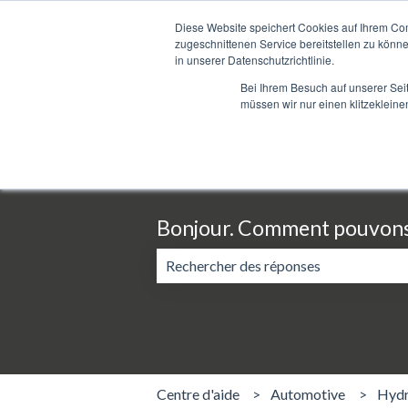
Français
Afficher le sous-menu pour les traductions
Diese Website speichert Cookies auf Ihrem Co
zugeschnittenen Service bereitstellen zu könn
in unserer Datenschutzrichtlinie.
Bei Ihrem Besuch auf unserer Sei
müssen wir nur einen klitzekleine
Bonjour. Comment pouvons-
Il n'y a aucune suggestion car le cham
Centre d'aide
Automotive
Hydr